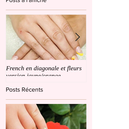
French en diagonale et fleurs
French en biais
version jaune/orange
de petites fleurs
Posts Récents