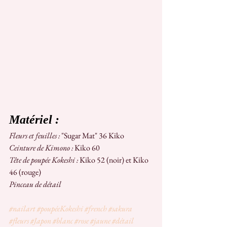
Matériel :
Fleurs et feuilles :
 "Sugar Mat" 36 Kiko
Ceinture de Kimono :
 Kiko 60
Tête de poupée Kokeshi :
 Kiko 52 (noir) et Kiko 
46 (rouge)
Pinceau de détail
#nailart
#poupéeKokeshi
#french
#sakura
#fleurs
#Japon
#blanc
#rose
#jaune
#détail