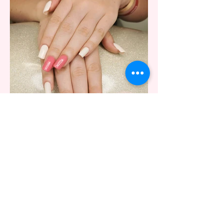
Je test le rallongement avec les
pop it!