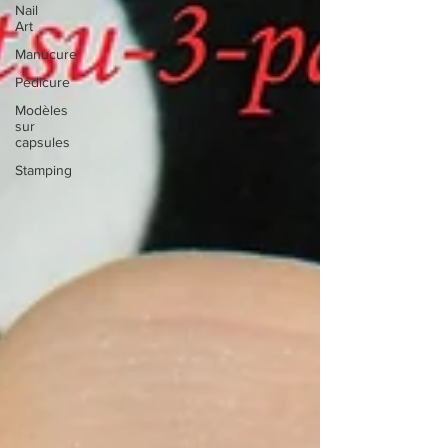
Nail
Art
Manucure
Pédicure
Modèles
sur
capsules
Stamping