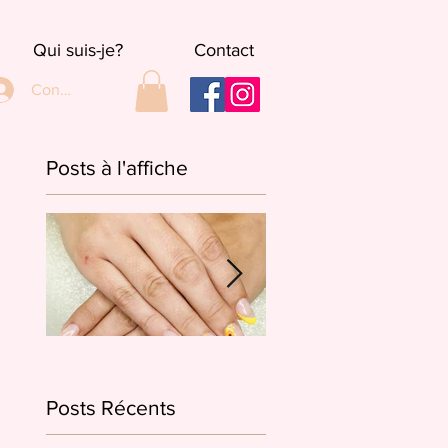
Qui suis-je?
Contact
Connexion
Posts à l'affiche
French en diagonale et fleurs
French en biais et un dé
version jaune/orange
de petites fleurs roses
Posts Récents