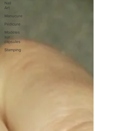
Nail
Art
Manucure
Pédicure
Modèles
sur
capsules
Stamping