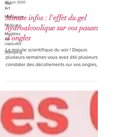
16 juin 2020
Nail
Art
Minute infos : l'effet du gel
Manucure
Pédicure
hydroalcoolique sur vos pauses
Modèles
d'ongles
sur
capsules
La minute scientifique du soir ! Depuis
Stamping
plusieurs semaines vous avez été plusieurs à
constater des décollements sur vos ongles,
j’ai pu...