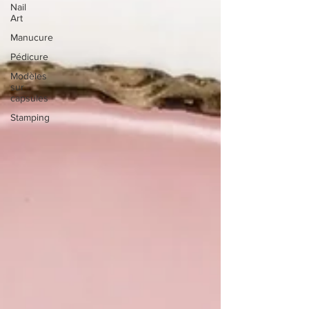
Nail
Art
Manucure
Pédicure
Modèles
sur
capsules
Stamping