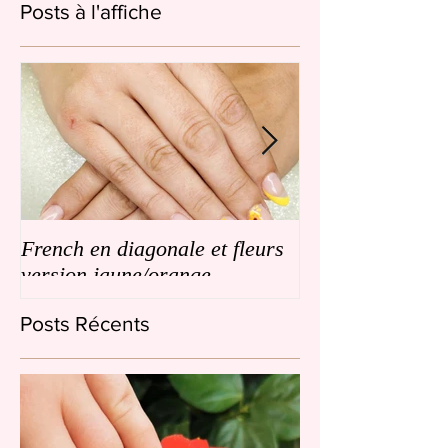
Posts à l'affiche
French en diagonale et fleurs
French en biais
version jaune/orange
de petites fleurs
Posts Récents