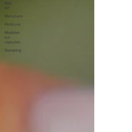
Nail
Art
Manucure
Pédicure
Modèles
sur
capsules
Stamping