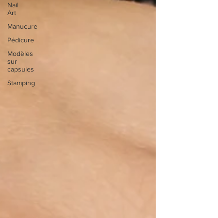
Nail
Art
Manucure
Pédicure
Modèles
sur
capsules
Stamping