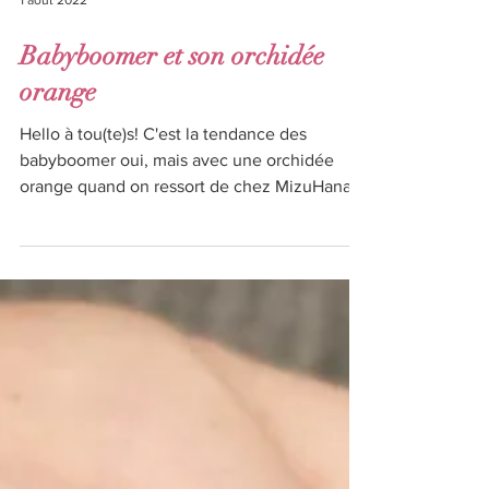
1 août 2022
Babyboomer et son orchidée
orange
Hello à tou(te)s! C'est la tendance des
babyboomer oui, mais avec une orchidée
orange quand on ressort de chez MizuHana
Nail Art pour...