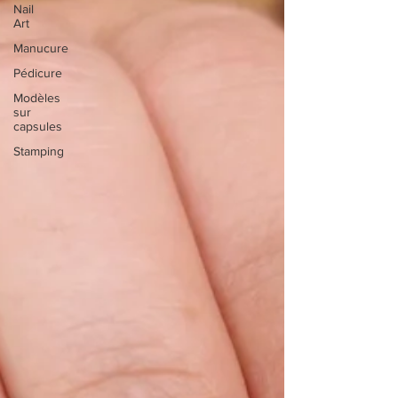
Nail
Art
Manucure
Pédicure
Modèles
sur
capsules
Stamping