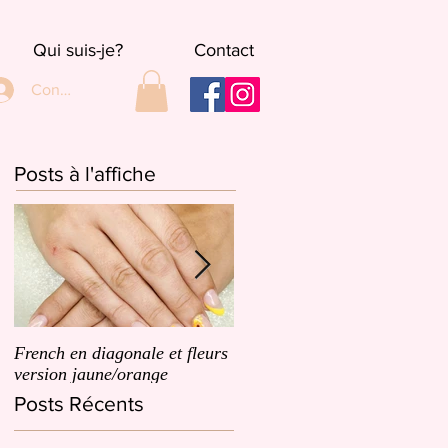
Qui suis-je?
Contact
Connexion
Posts à l'affiche
French en diagonale et fleurs
French en biais et un dégrad
version jaune/orange
de petites fleurs roses
Posts Récents