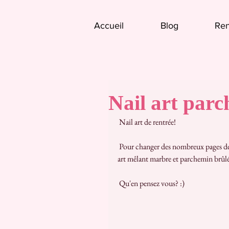
Accueil
Blog
Ren
Nail art par
 Nail art de rentrée!
 Pour changer des nombreux pages de cahier, tableaux noir, crayon et pommes, je me suis inspiré d'un nail 
art mêlant marbre et parchemin brûl
 Qu'en pensez vous? :) 