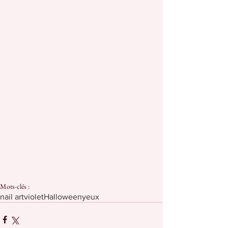
Mots-clés :
nail art
violet
Halloween
yeux