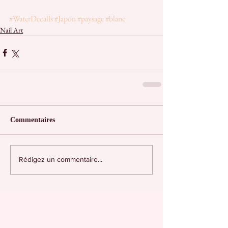
#WaterDecalls
#Japon
#paysage
#blanc
Nail Art
Commentaires
Rédigez un commentaire...