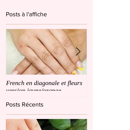
Posts à l'affiche
French en diagonale et fleurs
French en biais
version jaune/orange
de petites fleurs
Posts Récents