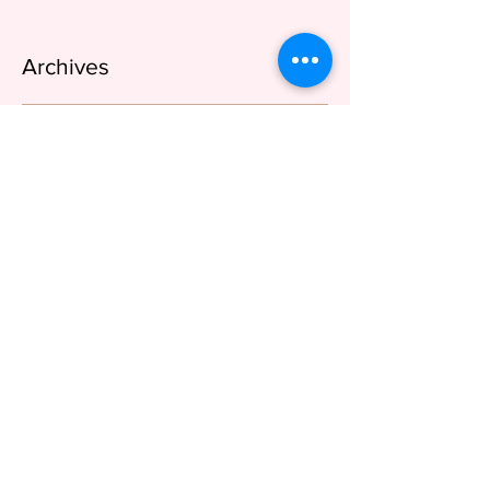
Archives
septembre 2022
(2)
2 posts
août 2022
(5)
5 posts
juillet 2022
(7)
7 posts
juin 2022
(9)
9 posts
mai 2022
(3)
3 posts
avril 2022
(4)
4 posts
mars 2022
(3)
3 posts
février 2022
(4)
4 posts
janvier 2022
(4)
4 posts
décembre 2021
(9)
9 posts
octobre 2021
(7)
7 posts
septembre 2021
(5)
5 posts
août 2021
(2)
2 posts
avril 2021
(2)
2 posts