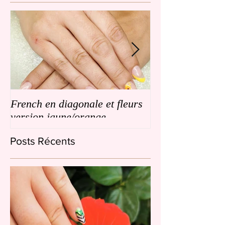
French en diagonale et fleurs
French en biais
version jaune/orange
de petites fleurs
Posts Récents