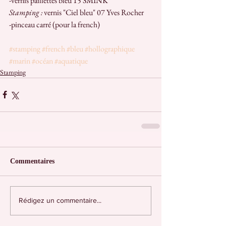
-vernis paillettes bleu 15 SMINK
Stamping :
 vernis "Ciel bleu" 07 Yves Rocher
-pinceau carré (pour la french)
#stamping
#french
#bleu
#hollographique
#marin
#océan
#aquatique
Stamping
Commentaires
Rédigez un commentaire...