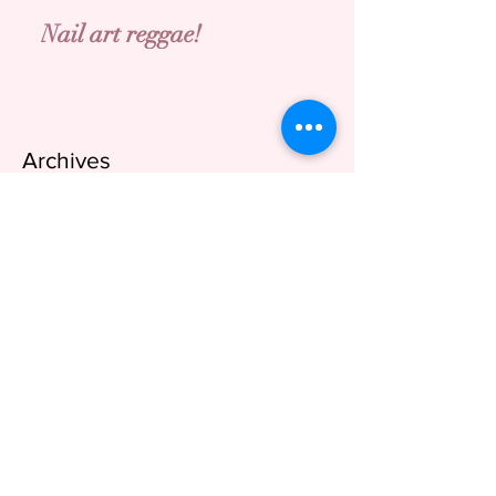
Nail art reggae!
Archives
septembre 2022
(2)
2 posts
août 2022
(5)
5 posts
juillet 2022
(7)
7 posts
juin 2022
(9)
9 posts
mai 2022
(3)
3 posts
avril 2022
(4)
4 posts
mars 2022
(3)
3 posts
février 2022
(4)
4 posts
janvier 2022
(4)
4 posts
décembre 2021
(9)
9 posts
octobre 2021
(7)
7 posts