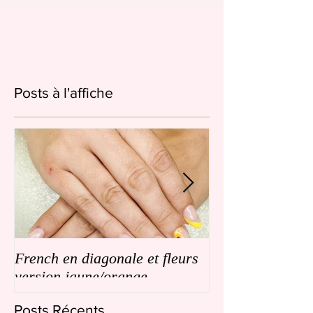
Posts à l'affiche
French en diagonale et fleurs
French en biais
version jaune/orange
de petites fleurs
Posts Récents