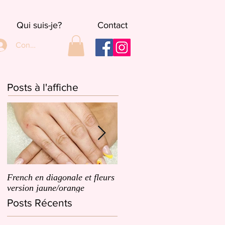
Qui suis-je?
Contact
Connexion
Posts à l'affiche
French en diagonale et fleurs
French en biais et un dégrad
version jaune/orange
de petites fleurs roses
Posts Récents