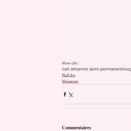
Mots-clés :
nail art
vernis semi-permanent
rou
Nail Art
Manucure
Commentaires