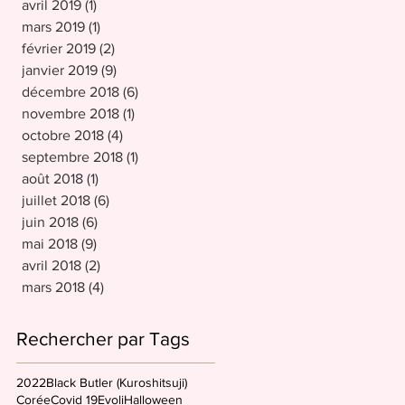
avril 2019
(1)
1 post
mars 2019
(1)
1 post
février 2019
(2)
2 posts
janvier 2019
(9)
9 posts
décembre 2018
(6)
6 posts
novembre 2018
(1)
1 post
octobre 2018
(4)
4 posts
septembre 2018
(1)
1 post
août 2018
(1)
1 post
juillet 2018
(6)
6 posts
juin 2018
(6)
6 posts
mai 2018
(9)
9 posts
avril 2018
(2)
2 posts
mars 2018
(4)
4 posts
Rechercher par Tags
2022
Black Butler (Kuroshitsuji)
Corée
Covid 19
Evoli
Halloween