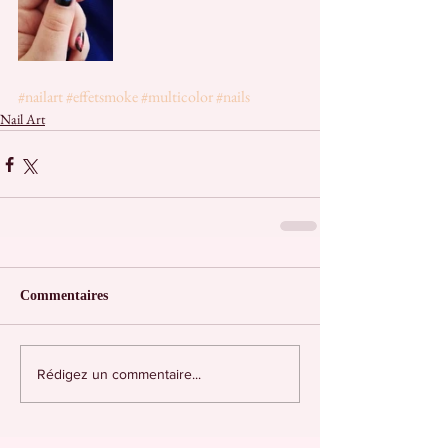
#nailart
#effetsmoke
#multicolor
#nails
Nail Art
Commentaires
Rédigez un commentaire...