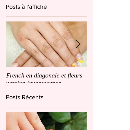
Posts à l'affiche
French en diagonale et fleurs
French en biais
version jaune/orange
de petites fleurs
Posts Récents