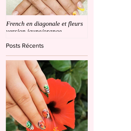
French en diagonale et fleurs
French en biais
version jaune/orange
de petites fleurs
Posts Récents