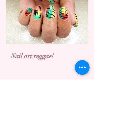
Nail art reggae!
Archives
septembre 2022
(2)
2 posts
août 2022
(5)
5 posts
juillet 2022
(7)
7 posts
juin 2022
(9)
9 posts