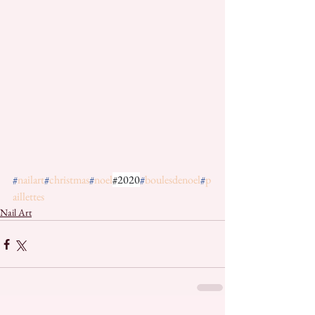
#
nailart
#
christmas
#
noel
#2020
#
boulesdenoel
#
p
aillettes
Nail Art