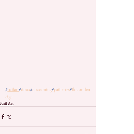
#
nailart
#
doux
#
cocooning
#
paillettes
#
floconden
eige
Nail Art