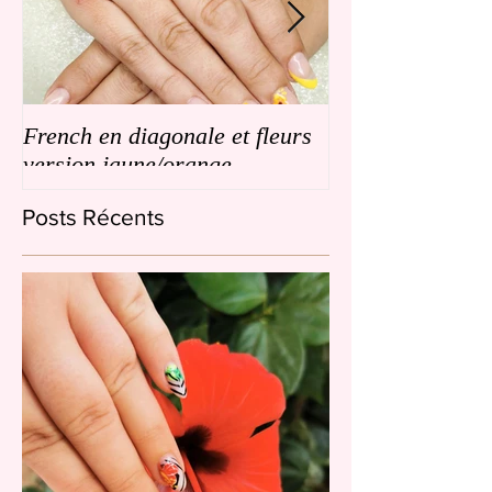
French en diagonale et fleurs
French en biais
version jaune/orange
de petites fleurs
Posts Récents