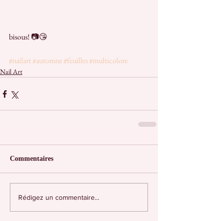
bisous! 📷😘 
#nailart
#automne
#feuilles
#multicolore
Nail Art
Commentaires
Rédigez un commentaire...