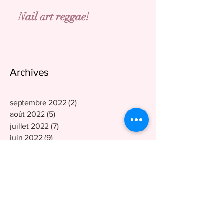
Nail art reggae!
Archives
septembre 2022
(2)
2 posts
août 2022
(5)
5 posts
juillet 2022
(7)
7 posts
juin 2022
(9)
9 posts
mai 2022
(3)
3 posts
avril 2022
(4)
4 posts
mars 2022
(3)
3 posts
février 2022
(4)
4 posts
janvier 2022
(4)
4 posts
décembre 2021
(9)
9 posts