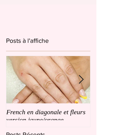
Posts à l'affiche
French en diagonale et fleurs
French en biais
version jaune/orange
de petites fleurs
Posts Récents