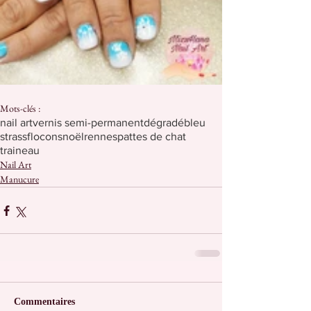
Mots-clés :
nail art
vernis semi-permanent
dégradé
bleu
strass
flocons
noël
rennes
pattes de chat
traineau
Nail Art
Manucure
Commentaires