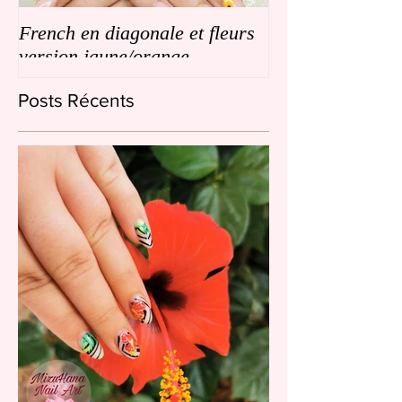
French en diagonale et fleurs
French en biais
version jaune/orange
de petites fleurs
Posts Récents