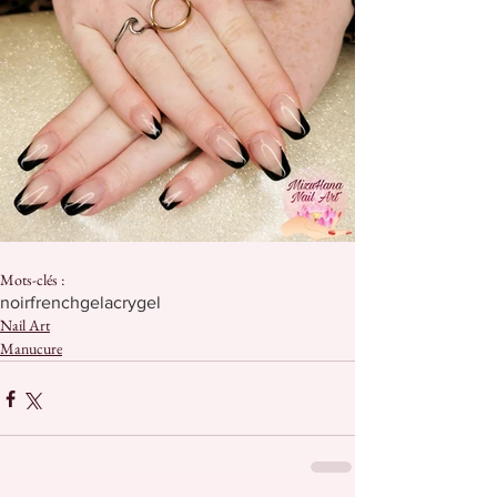
Mots-clés :
noir
french
gel
acrygel
Nail Art
Manucure