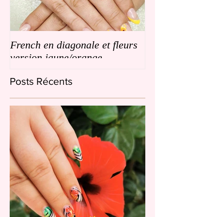
French en diagonale et fleurs
French en biais
version jaune/orange
de petites fleurs
Posts Récents