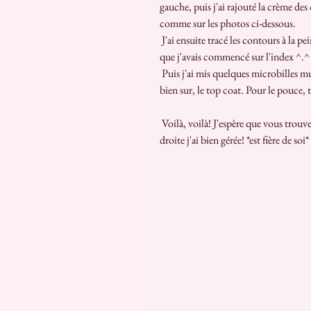
gauche, puis j'ai rajouté la crème de
comme sur les photos ci-dessous. 
 J'ai ensuite tracé les contours à la peinture acrylique noire et le pinceau de détails, on peut d'ailleurs voir 
que j'avais commencé sur l'index ^.^
 Puis j'ai mis quelques microbilles multicolores qui servent normalement à la technique du "caviar" et enfin 
bien sur, le top coat. Pour le pouce, t
 Voilà, voilà! J'espère que vous trouvez mes cupcakes réussi, pour ma part je trouve que pour une main 
droite j'ai bien gérée! *est fière de soi*