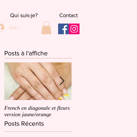
Qui suis-je?
Contact
Connexion
Posts à l'affiche
French en diagonale et fleurs
French en biais et un dégrad
version jaune/orange
de petites fleurs roses
Posts Récents