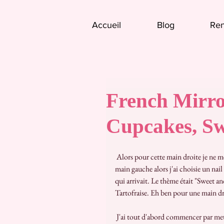
Accueil
Blog
Ren
French Mirror
Cupcakes, S
 Alors pour cette main droite je ne me sentait absolument pas capable de réaliser les même fleurs que la 
main gauche alors j'ai choisie un nail
qui arrivait. Le thème était "Sweet a
Tartofraise. Eh ben pour une main dro
 J'ai tout d'abord commencer par mettre la même base et fait exactement les mêmes french que sur la main 