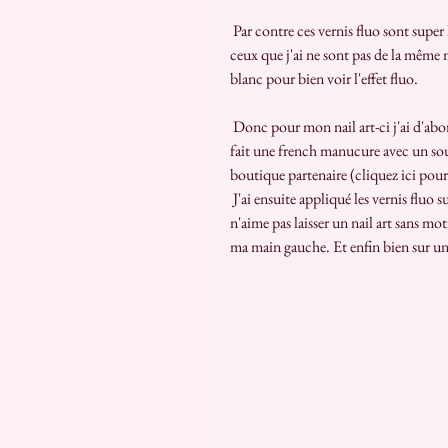
 Par contre ces vernis fluo sont super liquides, mais je pense que tout les vernis fluo sont comme ça puisque 
ceux que j'ai ne sont pas de la même m
blanc pour bien voir l'effet fluo.
 Donc pour mon nail art-ci j'ai d'abord appliqué la base top coat 3 en 1 de Kiko, tout simplement, puis j'ai 
fait une french manucure avec un sou
boutique partenaire (cliquez ici pour 
 J'ai ensuite appliqué les vernis fluo sur les french que je venais de faire, en alternant les couleur, et comme je 
n'aime pas laisser un nail art sans moti
ma main gauche. Et enfin bien sur un p