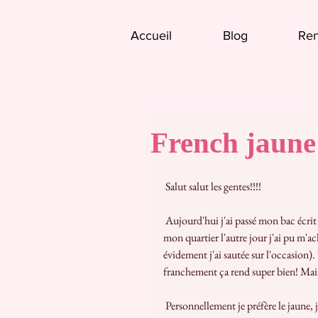
Accueil
Blog
Ren
French jaune 
 Salut salut les gentes!!!!
 Aujourd'hui j'ai passé mon bac écrit de français pendant 4h ce matin (T~T) Bon bref! A la braderie de 
mon quartier l'autre jour j'ai pu m'ac
évidement j'ai sautée sur l'occasion).
franchement ça rend super bien! Main
 Personnellement je préfère le jaune, 