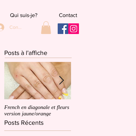
Qui suis-je?
Contact
Connexion
Posts à l'affiche
French en diagonale et fleurs
French en biais et un dégrad
version jaune/orange
de petites fleurs roses
Posts Récents