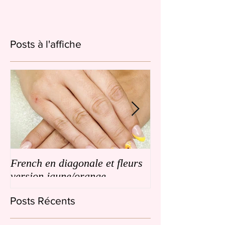
Posts à l'affiche
French en diagonale et fleurs
French en biais
version jaune/orange
de petites fleurs
Posts Récents