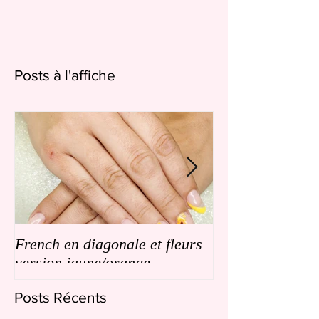
Posts à l'affiche
French en diagonale et fleurs
French en biais
version jaune/orange
de petites fleurs
Posts Récents