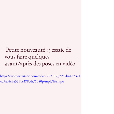
 Petite nouveauté : j'essaie de 
vous faire quelques 
avant/après des poses en vidéo
https://video.wixstatic.com/video/793117_22c5b4482374
4d7aa6c9a539be378cde/1080p/mp4/file.mp4