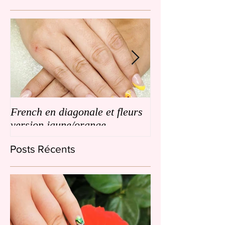
French en diagonale et fleurs
French en biais
version jaune/orange
de petites fleurs
Posts Récents