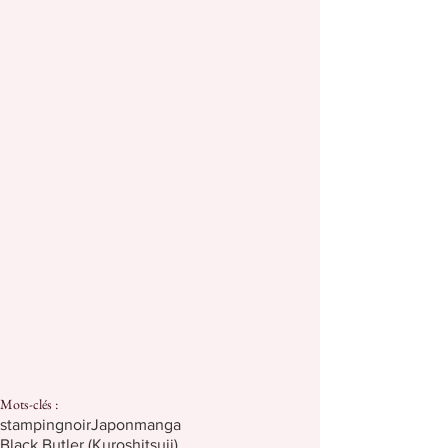
Mots-clés :
stamping
noir
Japon
manga
Black Butler (Kuroshitsuji)