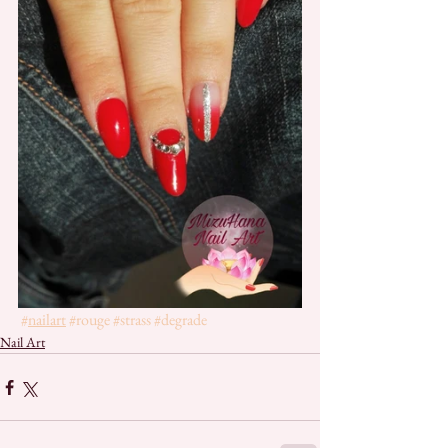
#
nailart
#rouge
#strass
#degrade
Nail Art