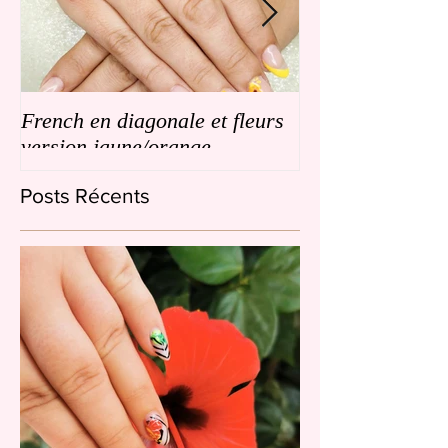
French en diagonale et fleurs
French en biais
version jaune/orange
de petites fleurs
Posts Récents